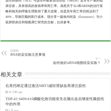
急性肺损伤（ALI）与急性呼吸窘迫综合征（ARDS）是非常严重的临
床症状，具有很高的发病率和死亡率。虽然关于ALI和ARDS的治疗策
略和相关的呼吸生理取得了重大进展，但是其年死亡率仍然达到了
40%，导致巨额的医疗成本。现分享一篇体内转染（
Entranster
）与小
鼠肺部炎症和细胞凋亡研究的文献，以供参考。
以前的
RNA转染实验注意事项
下一
如何做好siRNA细胞转染实验？
相关文章
右美托咪定通过激活SIRT3减轻肾缺血再灌注损伤
20 小时 ago
TDP-43 S409/410磷酸化致功能丧失在脑出血后继发性脑损伤
中的作用
5 天 ago