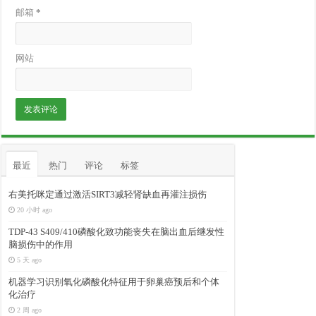
邮箱
*
网站
最近
热门
评论
标签
右美托咪定通过激活SIRT3减轻肾缺血再灌注损伤
20 小时 ago
TDP-43 S409/410磷酸化致功能丧失在脑出血后继发性
脑损伤中的作用
5 天 ago
机器学习识别氧化磷酸化特征用于卵巢癌预后和个体
化治疗
2 周 ago