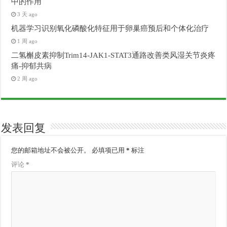
中的作用
3 天 ago
机器学习识别氧化磷酸化特征用于卵巢癌预后和个体化治疗
1 周 ago
二氢槲皮素抑制Trim14-JAK1-STAT3通路改善类风湿关节炎疼
痛-抑郁共病
2 周 ago
发表回复
您的邮箱地址不会被公开。
必填项已用
*
标注
评论
*