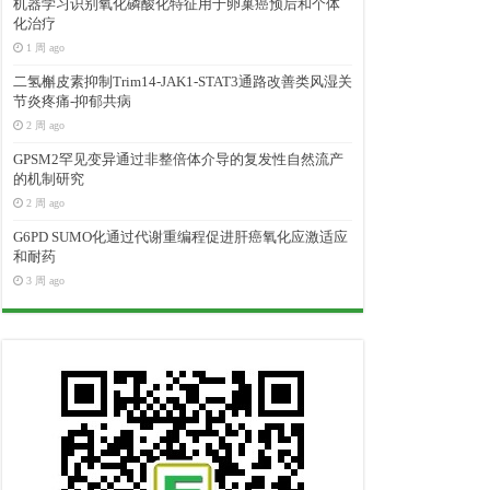
机器学习识别氧化磷酸化特征用于卵巢癌预后和个体
化治疗
1 周 ago
二氢槲皮素抑制Trim14-JAK1-STAT3通路改善类风湿关
节炎疼痛-抑郁共病
2 周 ago
GPSM2罕见变异通过非整倍体介导的复发性自然流产
的机制研究
2 周 ago
G6PD SUMO化通过代谢重编程促进肝癌氧化应激适应
和耐药
3 周 ago