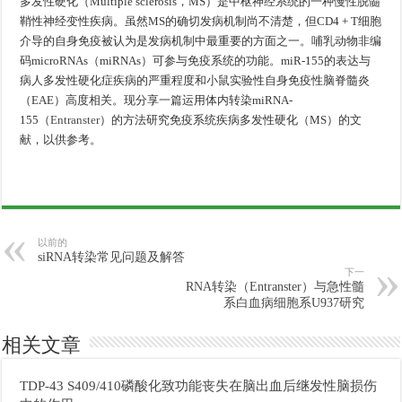
多发性硬化（Multiple sclerosis，MS）是中枢神经系统的一种慢性脱髓
鞘性神经变性疾病。虽然MS的确切发病机制尚不清楚，但CD4 + T细胞
介导的自身免疫被认为是发病机制中最重要的方面之一。哺乳动物非编
码microRNAs（miRNAs）可参与免疫系统的功能。miR-155的表达与
病人多发性硬化症疾病的严重程度和小鼠实验性自身免疫性脑脊髓炎
（EAE）高度相关。现分享一篇运用体内转染miRNA-
155（
Entranster
）的方法研究免疫系统疾病多发性硬化（MS）的文
献，以供参考。
以前的
siRNA转染常见问题及解答
下一
RNA转染（Entranster）与急性髓
系白血病细胞系U937研究
相关文章
TDP-43 S409/410磷酸化致功能丧失在脑出血后继发性脑损伤