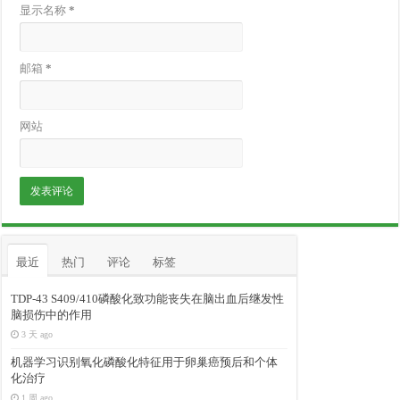
显示名称
*
邮箱
*
网站
最近
热门
评论
标签
TDP-43 S409/410磷酸化致功能丧失在脑出血后继发性
脑损伤中的作用
3 天 ago
机器学习识别氧化磷酸化特征用于卵巢癌预后和个体
化治疗
1 周 ago