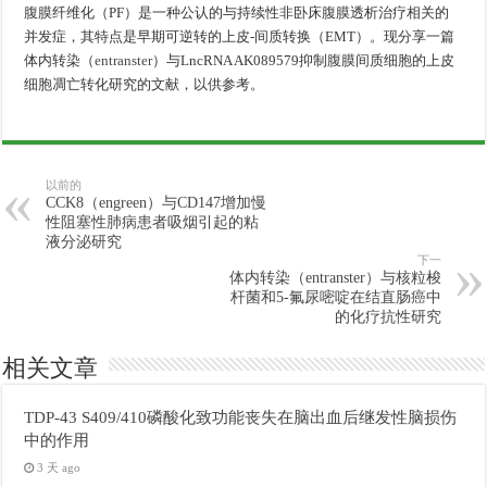
腹膜纤维化（PF）是一种公认的与持续性非卧床腹膜透析治疗相关的
并发症，其特点是早期可逆转的上皮-间质转换（EMT）。现分享一篇
体内转染（
entranster
）与LncRNA AK089579抑制腹膜间质细胞的上皮
细胞凋亡转化研究的文献，以供参考。
以前的
CCK8（engreen）与CD147增加慢
性阻塞性肺病患者吸烟引起的粘
液分泌研究
下一
体内转染（entranster）与核粒梭
杆菌和5-氟尿嘧啶在结直肠癌中
的化疗抗性研究
相关文章
TDP-43 S409/410磷酸化致功能丧失在脑出血后继发性脑损伤
中的作用
3 天 ago