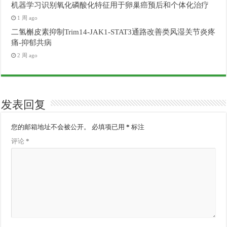
机器学习识别氧化磷酸化特征用于卵巢癌预后和个体化治疗
1 周 ago
二氢槲皮素抑制Trim14-JAK1-STAT3通路改善类风湿关节炎疼
痛-抑郁共病
2 周 ago
发表回复
您的邮箱地址不会被公开。
必填项已用
*
标注
评论
*