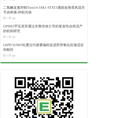
二氢槲皮素抑制Trim14-JAK1-STAT3通路改善类风湿关
节炎疼痛-抑郁共病
2 周 ago
GPSM2罕见变异通过非整倍体介导的复发性自然流产
的机制研究
2 周 ago
G6PD SUMO化通过代谢重编程促进肝癌氧化应激适应
和耐药
3 周 ago