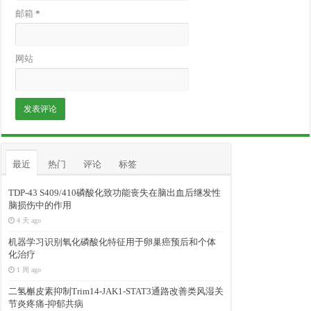
邮箱
*
网站
最近
热门
评论
标签
TDP-43 S409/410磷酸化致功能丧失在脑出血后继发性
脑损伤中的作用
4 天 ago
机器学习识别氧化磷酸化特征用于卵巢癌预后和个体
化治疗
1 周 ago
二氢槲皮素抑制Trim14-JAK1-STAT3通路改善类风湿关
节炎疼痛-抑郁共病