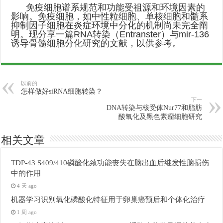
免疫细胞谱系规范和功能受祖源和环境因素的
影响。免疫细胞，如中性粒细胞、单核细胞和髓系
抑制因子细胞在炎症环境中分化的机制尚未完全阐
明。现分享一篇RNA转染（Entranster）与mir-136
诱导骨髓细胞分化研究的文献，以供参考。
以前的
怎样做好siRNA细胞转染？
下一
DNA转染与核受体Nur77和脂肪
酸氧化及黑色素瘤细胞研究
相关文章
TDP-43 S409/410磷酸化致功能丧失在脑出血后继发性脑损伤
中的作用
4 天 ago
机器学习识别氧化磷酸化特征用于卵巢癌预后和个体化治疗
1 周 ago