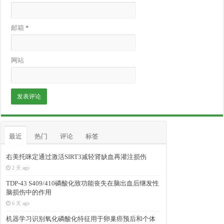
邮箱
*
网站
最近
热门
评论
标签
右美托咪定通过激活SIRT3减轻肾缺血再灌注损伤
2 天 ago
TDP-43 S409/410磷酸化致功能丧失在脑出血后继发性
脑损伤中的作用
6 天 ago
机器学习识别氧化磷酸化特征用于卵巢癌预后和个体