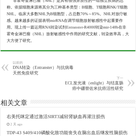
非霍奇金淋巴瘤（NHL）是具有很强异质性的一组独立疾病的总
称。依据细胞来源将其分为三种基本类型：B细胞、T细胞和NK/T细胞
NHL。临床大多数NHL为B细胞型，占总数70%～85%。NHL对放疗敏
感。越来越多的证据表明mirRNA在调节细胞放射敏感性中起重要作
用。现上传一篇运用RNA转染试剂
Entranster
-R4000转染mir-148b在非
霍奇金淋巴瘤（NHL）放射敏感性中作用的研究文献，转染效率高，大
大方便了研究。
以前的
DNA转染（Entranster）与抗病毒
天然免疫研究
下一
ECL发光液（enlight）与结直肠
癌中硼替佐米抗癌活性研究
相关文章
右美托咪定通过激活SIRT3减轻肾缺血再灌注损伤
2 天 ago
TDP-43 S409/410磷酸化致功能丧失在脑出血后继发性脑损伤