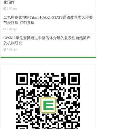
化治疗
2 周 ago
二氢槲皮素抑制Trim14-JAK1-STAT3通路改善类风湿关
节炎疼痛-抑郁共病
2 周 ago
GPSM2罕见变异通过非整倍体介导的复发性自然流产
的机制研究
3 周 ago